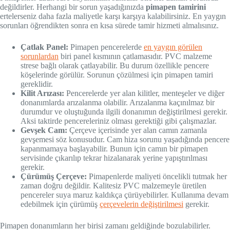
değildirler. Herhangi bir sorun yaşadığınızda
pimapen tamirini
ertelerseniz daha fazla maliyetle karşı karşıya kalabilirsiniz. En yaygın
sorunları öğrendikten sonra en kısa sürede tamir hizmeti almalısınız.
Çatlak Panel:
Pimapen pencerelerde
en yaygın görülen
sorunlardan
biri panel kısmının çatlamasıdır. PVC malzeme
strese bağlı olarak çatlayabilir. Bu durum özellikle pencere
köşelerinde görülür. Sorunun çözülmesi için pimapen tamiri
gereklidir.
Kilit Arızası:
Pencerelerde yer alan kilitler, menteşeler ve diğer
donanımlarda arızalanma olabilir. Arızalanma kaçınılmaz bir
durumdur ve oluştuğunda ilgili donanımın değiştirilmesi gerekir.
Aksi taktirde pencereleriniz olması gerektiği gibi çalışmazlar.
Gevşek Cam:
Çerçeve içerisinde yer alan camın zamanla
gevşemesi söz konusudur. Cam hiza sorunu yaşadığında pencere
kapanmamaya başlayabilir. Bunun için camın bir pimapen
servisinde çıkarılıp tekrar hizalanarak yerine yapıştırılması
gerekir.
Çürümüş Çerçeve:
Pimapenlerde maliyeti öncelikli tutmak her
zaman doğru değildir. Kalitesiz PVC malzemeyle üretilen
pencereler suya maruz kaldıkça çürüyebilirler. Kullanıma devam
edebilmek için çürümüş
çerçevelerin değiştirilmesi
gerekir.
Pimapen donanımların her birisi zamanı geldiğinde bozulabilirler.