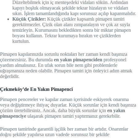
Düzeltebilmek için iç menteşedeki vidaları sökün. Ardından
kapıyı boşluk olmayacak şekilde tekrar hizalayın ve vidaları
sıkın. İşlem tamamlandığında kapı sorunsuz açılıp kapanmalıdır.
Küçük Çizikler:
Küçük çizikler kapsamlı pimapen tamiri
gerektirmezler. Çizik olan alanı zımparalayın ve çok az suyla
temizleyin. Kurumasını bekledikten sonra bir miktar pimapen
boyası kullanın. Tekrar kurumaya bırakın ve çiziklerden
kurtulun.
Pimapen kapılarınızda sorunlu noktaları her zaman kendi başınıza
çözemezsiniz. Bu durumda
en yakın pimapenciden
profesyonel
yardım almalısınız. En ufak sorun bile nem gibi problemlerle
uğraşmanıza neden olabilir. Pimapen tamiri için önleyici adım atmak
değerlidir.
Çekmeköy’de En Yakın Pimapenci
Pimapen pencereler ve kapılar zaman içerisinde eskiyerek onarıma
veya değiştirmeye ihtiyaç duyarlar. Küçük sorunlar için kendi başınıza
çözüm üretebilirsiniz. Ancak, daha büyük sorunlar için
en yakın
pimapenciye
ulaşarak pimapen tamiri yaptırmanız gerekebilir.
Pimapen tamirinde garantili işçilik her zaman bir artıdır. Onarımlar
doğru şekilde yapılırsa uzun vadede sorunsuz bir şekilde