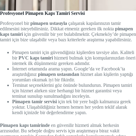
Profesyonel Pimapen Kapı Tamiri Servisi
Profesyonel bir
pimapen ustasıyla
çalışarak kapılarınızın tamir
edilmesini isteyebilirsiniz. Dikkat etmeniz gereken ilk nokta
pimapen
kapı tamiri
için güvenilir bir yer bulabilmektir. Çekmeköy’de pimapen
tamiri için bize ulaşabilir veya bazı kriterlerle araştırma yapabilirsiniz.
Pimapen tamiri için güvendiğiniz kişilerden tavsiye alın. Kaliteli
bir
PVC kapı tamiri
hizmeti bulmak için komşularınızdan öneri
istemek ilk düşünmeniz gereken adımdır.
İnternet ortamında arama yapın. Google’da ve Facebook’ta
araştırdığınız
pimapen ustasından
hizmet alan kişilerin yaptığı
yorumları okumak iyi bir fikirdir.
Teminat seçeneklerini göz önünde bulundurun. Pimapen tamiri
için hizmet alırken size herhangi bir hizmet garantisi veya
teminat sunulup sunulmadığını inceleyin.
Pimapen tamir servisi
için tek bir yere bağlı kalmanıza gerek
yoktur. Ulaşabildiğiniz hemen hemen her yeden teklif alarak
kendi içinizde bir değerlendirme yapın.
Pimapen kapı tamirinde
en güvenilir hizmeti almak herkesin
arzusudur. Bu sebeple doğru servis için araştırmaya biraz vakit