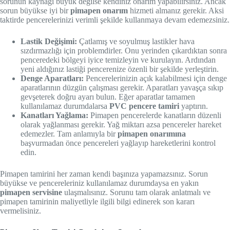
sorunun kaynağı büyük değilse kendiniz onarım yapabilirsiniz. Ancak
sorun büyükse iyi bir
pimapen onarım
hizmeti almanız gerekir. Aksi
taktirde pencerelerinizi verimli şekilde kullanmaya devam edemezsiniz.
Lastik Değişimi:
Çatlamış ve soyulmuş lastikler hava
sızdırmazlığı için problemdirler. Onu yerinden çıkardıktan sonra
penceredeki bölgeyi iyice temizleyin ve kurulayın. Ardından
yeni aldığınız lastiği pencerenize özenli bir şekilde yerleştirin.
Denge Aparatları:
Pencerelerinizin açık kalabilmesi için denge
aparatlarının düzgün çalışması gerekir. Aparatları yavaşça sıkıp
gevşeterek doğru ayarı bulun. Eğer aparatlar tamamen
kullanılamaz durumdalarsa
PVC pencere tamiri
yaptırın.
Kanatları Yağlama:
Pimapen pencerelerde kanatların düzenli
olarak yağlanması gerekir. Yağ miktarı azsa pencereler hareket
edemezler. Tam anlamıyla bir
pimapen onarımına
başvurmadan önce pencereleri yağlayıp hareketlerini kontrol
edin.
Pimapen tamirini her zaman kendi başınıza yapamazsınız. Sorun
büyükse ve pencereleriniz kullanılamaz durumdaysa en yakın
pimapen servisine
ulaşmalısınız. Sorunu tam olarak anlatmalı ve
pimapen tamirinin maliyetliyle ilgili bilgi edinerek son kararı
vermelisiniz.