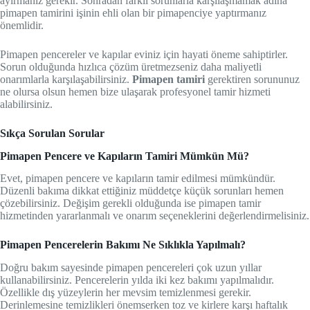
ayırmanız gerekir. Sonradan farklı sorunlarla karşılaşmamak adına
pimapen tamirini işinin ehli olan bir pimapenciye yaptırmanız
önemlidir.
Pimapen pencereler ve kapılar eviniz için hayati öneme sahiptirler.
Sorun olduğunda hızlıca çözüm üretmezseniz daha maliyetli
onarımlarla karşılaşabilirsiniz.
Pimapen tamiri
gerektiren sorununuz
ne olursa olsun hemen bize ulaşarak profesyonel tamir hizmeti
alabilirsiniz.
Sıkça Sorulan Sorular
Pimapen Pencere ve Kapıların Tamiri Mümkün Mü?
Evet, pimapen pencere ve kapıların tamir edilmesi mümkündür.
Düzenli bakıma dikkat ettiğiniz müddetçe küçük sorunları hemen
çözebilirsiniz. Değişim gerekli olduğunda ise pimapen tamir
hizmetinden yararlanmalı ve onarım seçeneklerini değerlendirmelisiniz.
Pimapen Pencerelerin Bakımı Ne Sıklıkla Yapılmalı?
Doğru bakım sayesinde pimapen pencereleri çok uzun yıllar
kullanabilirsiniz. Pencerelerin yılda iki kez bakımı yapılmalıdır.
Özellikle dış yüzeylerin her mevsim temizlenmesi gerekir.
Derinlemesine temizlikleri önemserken toz ve kirlere karşı haftalık