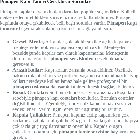
Pimapen Kapı Tamiri Gerektiren Sorunlar
Pimapen kapılar dayanıklı olduklarından popüler seçimdirler. Kaliteli
malzemeden üretildikleri sürece uzun süre kullanılabilirler. Pimapen
kapılarda ortaya çıkabilecek belli başlı sorunlar vardır.
Pimapen kapı
tamirine
başvurarak onların çözülmesini sağlayabilirsiniz.
Gevşek Menteşe:
Kapılar çok sık bir şekilde açılıp kapanırsa
menteşelerde problem oluşması kaçınılmazdır. Menteşeler
bozulduğunda kapılar tam olarak kapanmazlar. Menteşenin
durumuna göre bir
pimapen servisinden
destek almanız
gerekebilir.
Arızalı Kollar:
Kapı kolları zamanla bozulabilirler. Özellikle
bakıma dikkat edilmezse problem yaşanması kaçınılmazdır. Kapı
kolları neredeyse kullanılamaz hale gelirse profesyonel bir
pimapen ustasına
danışarak tamir edilmesini sağlayabilirsiniz.
Bozuk Contalar:
Sert bir iklimde yaşıyorsanız hava koşulları
sebebiyle pimapen kapı contaları bozulurlar. Bozulan contalar
değiştirilmelidir. Eğer değiştirmezseniz kapıdan hava sızar ve
evdeki enerji verimliliğini epey bir düşürmüş olursunuz.
Kapıda Çatlaklar:
Pimapen kapınız açılıp kapanırken çok
zorlanırsa çatlaklar oluşabilir. Rüzgarlı hava koşullarında kapıya
çok fazla güç uygulamamanız önemlidir. Kapıda oluşan
çatlakların onarımı için
pimapen tamir servisine
başvurmanız
gerekir.