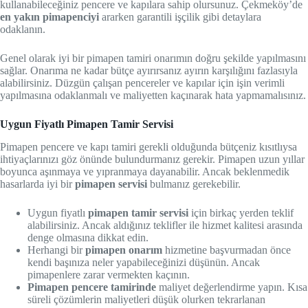
kullanabileceğiniz pencere ve kapılara sahip olursunuz. Çekmeköy’de
en yakın pimapenciyi
ararken garantili işçilik gibi detaylara
odaklanın.
Genel olarak iyi bir pimapen tamiri onarımın doğru şekilde yapılmasını
sağlar. Onarıma ne kadar bütçe ayırırsanız ayırın karşılığını fazlasıyla
alabilirsiniz. Düzgün çalışan pencereler ve kapılar için işin verimli
yapılmasına odaklanmalı ve maliyetten kaçınarak hata yapmamalısınız.
Uygun Fiyatlı Pimapen Tamir Servisi
Pimapen pencere ve kapı tamiri gerekli olduğunda bütçeniz kısıtlıysa
ihtiyaçlarınızı göz önünde bulundurmanız gerekir. Pimapen uzun yıllar
boyunca aşınmaya ve yıpranmaya dayanabilir. Ancak beklenmedik
hasarlarda iyi bir
pimapen servisi
bulmanız gerekebilir.
Uygun fiyatlı
pimapen tamir servisi
için birkaç yerden teklif
alabilirsiniz. Ancak aldığınız teklifler ile hizmet kalitesi arasında
denge olmasına dikkat edin.
Herhangi bir
pimapen onarım
hizmetine başvurmadan önce
kendi başınıza neler yapabileceğinizi düşünün. Ancak
pimapenlere zarar vermekten kaçının.
Pimapen pencere tamirinde
maliyet değerlendirme yapın. Kısa
süreli çözümlerin maliyetleri düşük olurken tekrarlanan