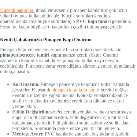
Düzenli bakımları
ihmal etmezseniz pimapen kapılarınız çok uzun
yıllar boyunca kullanabilirsiniz. Küçük sorunları kendiniz
onarabilirsiniz ama büyük sorunlar için
PVC kapı tamiri
gereklidir.
Sorun ne kadar büyükse o kadar hızlı çözüm bulunması gerekir.
Kendi Çabalarınızla Pimapen Kapı Onarımı
Pimapen kapı ve pencerelerinizde bazı sorunları düzeltmek için
pimapen pencere tamiri
yaptırmanıza gerek yoktur. Onarım
işlemlerini kendiniz yapabilir ve pimapeni kullanmaya devam
edebilirsiniz. Pimapene zarar vermediğiniz sürece işlemleri uygulamak
oldukça basittir.
Kol Onarımı:
Pimapen pencere ve kapınızda kollar zamanla
gevşerler. Kapsamlı
pimapen kapı kolu tamiri
gerekli değilse
kendiniz düzeltme yapabilirsiniz. Koldaki vidaları dikkatlice
sökün ve mekanizmayı temizleyerek kolu dikkatlice tekrar
yerine takın.
Fitilin Değiştirilmesi:
Pencerede yer alan ve hava sızdırmaya
engel olan fitil zamanla eskir. Fitili değiştirmek için bir bıçak
kullanmanız gerekir. Fitil çıktıktan sonra sabun ve su ile alanı
temizleyin. Sonrasında pencerenize yeni bir fitil ekleyin.
Menteşe Ayarı:
PVC kapılarda zamanla boşluklar oluşabilir.